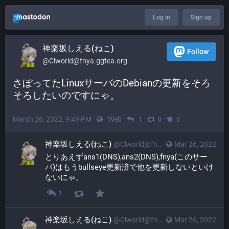
Log in
Sign up
神楽坂しえる(ねこ)
Follow
@Clworld@fnya.ggtea.org
さぼってたLinuxサーバのDebianの更新をそろ
そろしたいのですにゃ。
March 26, 2022, 9:49 PM
·
·
Web
·
·
·
1
0
0
神楽坂しえる(ねこ)
@Clworld@fnya.ggtea.org
Mar 26, 2022
とりあえずans1(DNS),ans2(DNS),fnya(このサー
バ)はもうbullseye更新済で他を更新しないといけ
ないにゃ。
1
神楽坂しえる(ねこ)
@Clworld@fnya.ggtea.org
Mar 26, 2022