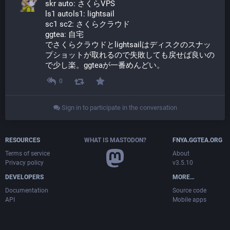
skr auto: さくらVPS
ls1 autols1: lightsail
sc1 sc2: さくらクラウド
ggtea: 自宅
でさくらクラウドとlightsailはディスクのスナッ
プショットが取れるので失敗しても戻せば良いの
で少し楽。ggteaが一番めんどい。
0
Sign in to participate in the conversation
RESOURCES
WHAT IS MASTODON?
FNYA.GGTEA.ORG
Terms of service
About
Privacy policy
v3.5.10
DEVELOPERS
MORE…
Documentation
Source code
API
Mobile apps