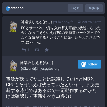
Log in
Sign up
神楽坂しえる(ねこ)
@Clworld@fnya.ggtea.org
Mar 25, 2022
PCとサーバの中身を入れ替え可能な状態になった
今になってそういえばPCの更新前パーツ残ってた
ような気がするということに気付いたねこさんで
す(にゃーん)
1
神楽坂しえる(ねこ)
Follow
@Clworld@fnya.ggtea.org
電源が残ってたことは認識してたけどMBと
CPUもそういえば残っていたという…。まあ更
新する時期ではあるので一応動作するのかだ
けは確認して更新すべき…(多分)