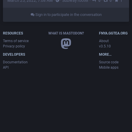
March 25, 2022, 7:08 AM
·
·
SubwayTooter
·
·
·
0
0
1
Sign in to participate in the conversation
RESOURCES
WHAT IS MASTODON?
FNYA.GGTEA.ORG
Terms of service
About
Privacy policy
v3.5.10
DEVELOPERS
MORE…
Documentation
Source code
API
Mobile apps